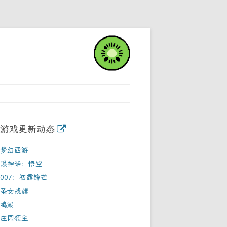
游戏更新动态
梦幻西游
黑神话：悟空
007：初露锋芒
圣女战旗
鸣潮
庄园领主