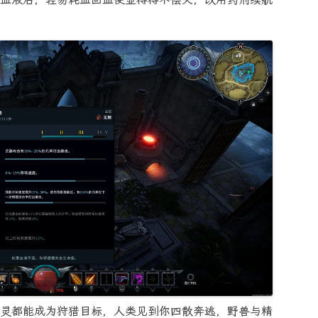
灵都能成为狩猎目标，人类见到你四散奔逃，野兽与精