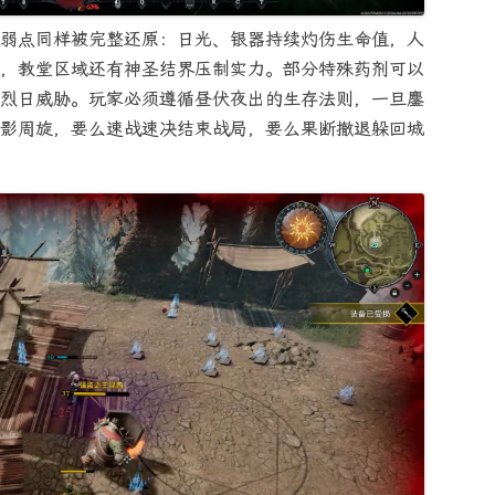
弱点同样被完整还原：日光、银器持续灼伤生命值，人
，教堂区域还有神圣结界压制实力。部分特殊药剂可以
烈日威胁。玩家必须遵循昼伏夜出的生存法则，一旦鏖
影周旋，要么速战速决结束战局，要么果断撤退躲回城