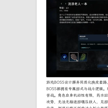
游戏BOSS设计摒弃同质化换皮套
BOSS都拥有专属招式与战斗逻辑
苦战。角色自身机动性有限，药水回
攻势，无法无脑连招碾压敌人，见招