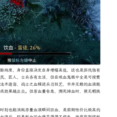
脉纯度、身份直接决定自身增幅高低，这也是游戏独有
民、匠人、士兵各有生活，但在吸血鬼眼中全是可按需
法术造诣，战士之血精进兵刃技艺，市井无赖的血液能
成效果越出众。但若血量告急、濒死掉血时，便无暇挑
时刻也能消耗存量血液瞬间回血，是前期性价比极高的
血液后，轻易耗血回血便显得得不偿失，改用药剂续航