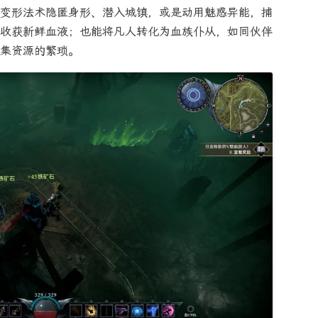
变形法术隐匿身形、潜入城镇，或是动用魅惑异能，捕
收获新鲜血液；也能将凡人转化为血族仆从，如同伙伴
集资源的繁琐。