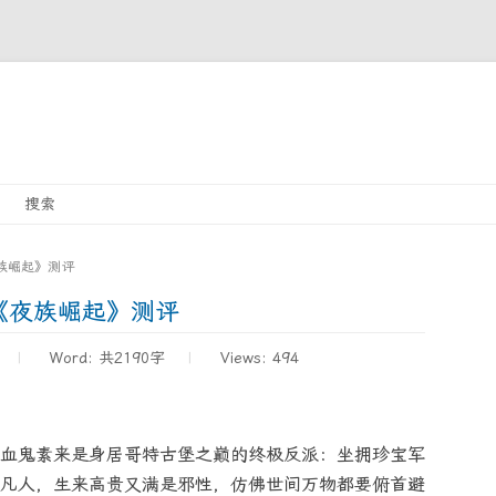
Skip
搜索
to
content
族崛起》测评
《夜族崛起》测评
Word:
共2190字
Views: 494
血鬼素来是身居哥特古堡之巅的终极反派：坐拥珍宝军
凡人，生来高贵又满是邪性，仿佛世间万物都要俯首避