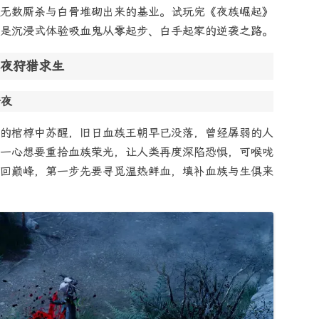
无数厮杀与白骨堆砌出来的基业。试玩完《夜族崛起》
是沉浸式体验吸血鬼从零起步、白手起家的逆袭之路。
夜狩猎求生
暗夜
的棺椁中苏醒，旧日血族王朝早已没落，曾经孱弱的人
一心想要重拾血族荣光，让人类再度深陷恐惧，可喉咙
回巅峰，第一步先要寻觅温热鲜血，填补血族与生俱来