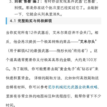
别被“售罄”骗了：
有时你会发现某件武器“已售罄”，
别慌。那是你在这个批次里已经买过它了。去刷新
一下，它就会从列表里消失。
完整购买与终极解锁
当你买完所有12件武器后，艾米尔商店并不会关门。相
反，他会再次提供一个极其特殊的商品——
“艾米尔头”
（用于解锁A2的最强武器——隐形长枪“终结者”）。这
个道具通常需要你支付极其高昂的金额，大约是100万
G。为了刷钱，你可能需要去刷“黄金兔子”或“钻石矿”来
快速积累资金。 详细的刷取方法，比如如何高效刷取这
些稀有材料，你可以参考
尼尔机械纪元武器全收集攻略
，
里面有非常立体的地图标注和流程指引，能帮你省下不少
时间。