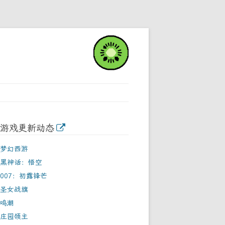
游戏更新动态
梦幻西游
黑神话：悟空
007：初露锋芒
圣女战旗
鸣潮
庄园领主