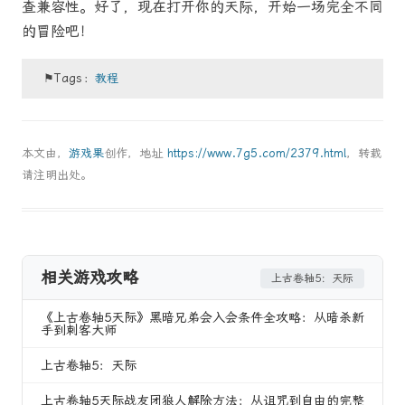
查兼容性。好了，现在打开你的天际，开始一场完全不同
的冒险吧！
⚑Tags：
教程
本文由，
游戏果
创作，地址
https://www.7g5.com/2379.html
，转载
请注明出处。
相关游戏攻略
上古卷轴5：天际
《上古卷轴5天际》黑暗兄弟会入会条件全攻略：从暗杀新
手到刺客大师
上古卷轴5：天际
上古卷轴5天际战友团狼人解除方法：从诅咒到自由的完整