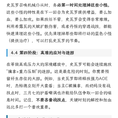
史瓦罗召唤机械仆从时，务
必第一时间处理掉这些小怪
。
这些小怪的特性是在下一回合为史瓦罗提供增益，要么加
血，要么加攻。如果放任不管，史瓦罗会变得非常难缠。
利用希露瓦的天赋扩散伤害，或者丹恒的穿透战技，都能
快速清理这些小怪。优先清理掉那些即将行动的蓝色小怪
（提供治疗），可以打乱史瓦罗的节奏。
第四阶段：高难的应对与连招
在等级高或压力大的深境螺旋中，史瓦罗可能会连续施放
“擒拿+重力压制”的连招。这是最危险的时刻。你需要预
留好生存位的大招。例如，当史瓦罗即将释放强力AOE
时，杰帕德立刻开大套盾；当主C被擒拿，而奶妈没有战
技点时，三月七的护盾嘲讽也许能给队伍争取一回合的喘
息时间。记住，
不要吝啬战技点
，关键时刻的解控和加血
远比多打一个普攻重要。