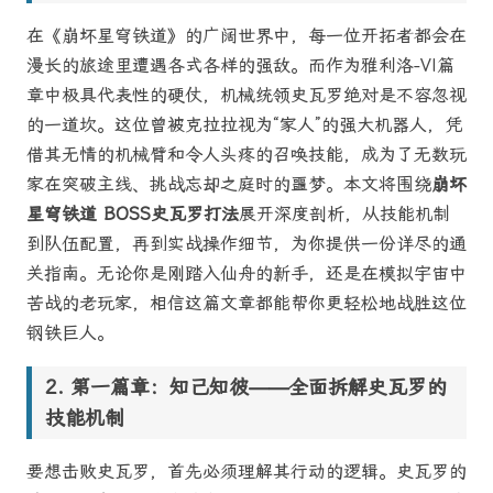
在《崩坏星穹铁道》的广阔世界中，每一位开拓者都会在
漫长的旅途里遭遇各式各样的强敌。而作为雅利洛-VI篇
章中极具代表性的硬仗，机械统领史瓦罗绝对是不容忽视
的一道坎。这位曾被克拉拉视为“家人”的强大机器人，凭
借其无情的机械臂和令人头疼的召唤技能，成为了无数玩
家在突破主线、挑战忘却之庭时的噩梦。本文将围绕
崩坏
星穹铁道 BOSS史瓦罗打法
展开深度剖析，从技能机制
到队伍配置，再到实战操作细节，为你提供一份详尽的通
关指南。无论你是刚踏入仙舟的新手，还是在模拟宇宙中
苦战的老玩家，相信这篇文章都能帮你更轻松地战胜这位
钢铁巨人。
第一篇章：知己知彼——全面拆解史瓦罗的
技能机制
要想击败史瓦罗，首先必须理解其行动的逻辑。史瓦罗的