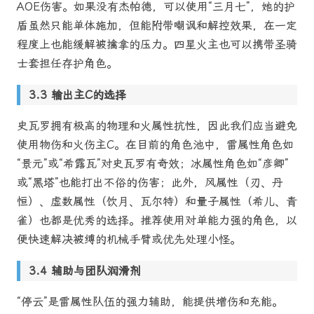
AOE伤害。如果没有杰帕德，可以使用“三月七”，她的护
盾虽然只能单体施加，但能附带嘲讽和解控效果，在一定
程度上也能缓解被擒拿的压力。四星火主也可以携带圣骑
士套担任存护角色。
输出主C的选择
史瓦罗拥有极高的物理和火属性抗性，因此我们应当避免
使用物伤和火伤主C。在目前的角色池中，雷属性角色如
“景元”或“希露瓦”对史瓦罗有奇效；冰属性角色如“彦卿”
或“黑塔”也能打出不俗的伤害；此外，风属性（刃、丹
恒）、虚数属性（饮月、瓦尔特）和量子属性（希儿、青
雀）也都是优秀的选择。推荐使用对单能力强的角色，以
便快速解决被缚的机械手臂或优先处理小怪。
辅助与团队润滑剂
“停云”是雷属性队伍的强力辅助，能提供增伤和充能。