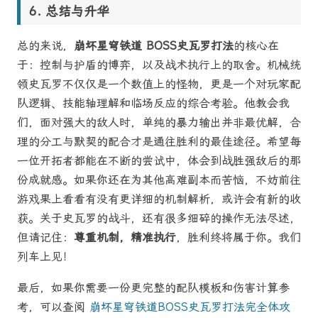
总结与升华
总的来说，
崩坏星穹铁道 BOSS史瓦罗打法
的核心在
于：控制与护盾的博弈，以及战术执行上的取舍。机械统
领史瓦罗不仅仅是一个数值上的怪物，更是一个对玩家配
队逻辑、技能轴理解和临场反应的综合考验。他教会我
们，面对强大的敌人时，单纯的暴力输出并非最优解，合
理的分工与默契的配合才是通往胜利的最佳途径。希望每
一位开拓者都能在不断的尝试中，体会到战胜强敌后的那
份成就感。如果你还在为其他高难副本而苦恼，不妨前往
游戏果上看看有没有更详细的机制解析，或许会有新的收
获。关于史瓦罗的战斗，还有很多细碎的操作无法尽述，
但请记住：
尊重机制，精准执行
，胜利终将属于你。我们
列车上见！
最后，如果你需要一份更完整的配队模板和伤害计算参
考，可以查阅
崩坏星穹铁道BOSS史瓦罗打法完全体攻