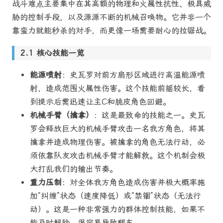
战斗难点主要集中在其高额的物理和火属性抗性、极具威
胁的控制手段，以及源源不断的机械召唤物。它并非一个
靠蛮力就能秒杀的对手，而更像一场需要耐心的拉锯战。
核心技能一览
能源喷射
：史瓦罗对前方扇形区域进行高温能源喷
射，造成范围火属性伤害。这个技能前摇较长，看
到提示后需迅速让主C和脆皮角色回避。
机械手臂（擒拿）
：这是最致命的技能之一。史瓦
罗会释放巨大的机械手臂攻击一名我方角色，将其
擒拿并造成物理伤害。被擒拿的角色无法行动，必
须依靠队友攻击机械手臂才能解救。这个机制会极
大打乱我们的输出节奏。
重力压制
：对全体我方角色造成伤害并极大概率施
加“纠缠”状态（速度降低）或“禁锢”状态（无法行
动）。这是一种非常强力的群体控制技能，如果不
能及时解除，很容易导致翻车。