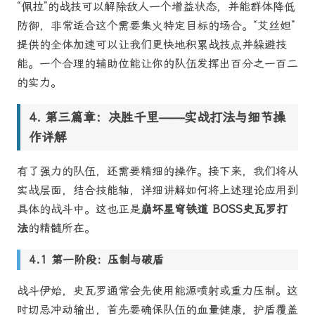
“佩拉”的战技可以解除敌人一个增益状态，并能群体降低
防御，非常适合这个需要集火特定目标的场合。“艾丝妲”
提供的全体加速可以让我们更快地积累战技点并躲避技
能。一个合理的辅助位能让你的队伍发挥出百分之一百二
的实力。
第三篇章：决胜千里——实战打法与细节操
作详解
有了强力的队伍，还需要精细的操作。接下来，我们将从
实战层面，结合技能轴，详细讲解如何将上述理论应用到
具体的战斗中。这也正是
崩坏星穹铁道 BOSS史瓦罗打
法
的精髓所在。
第一阶段：压制与破盾
战斗伊始，史瓦罗通常会先使用能源喷射或重力压制。这
时切忌冲动输出，首先要确保队伍的血量健康，护盾覆盖