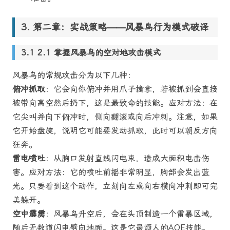
第二章：实战策略——风暴鸟行为模式破译
2.1 掌握风暴鸟的空对地攻击模式
风暴鸟的常规攻击分为以下几种：
俯冲抓取
：它会向你俯冲并用爪子擒拿，若被抓到会直接
被带向高空然后扔下，这是最致命的技能。应对方法：在
它尖叫并向下俯冲时，侧向翻滚或向后冲刺。注意，如果
它开始盘旋，说明它可能要发动抓取，此时可以朝反方向
狂奔。
雷电喷吐
：从胸口发射直线闪电束，造成大面积电击伤
害。应对方法：它的喷吐前摇非常明显，胸部会发出蓝
光。只要看到这个动作，立刻向左或向右横向冲刺即可完
美躲开。
空中霹雳
：风暴鸟升空后，会在头顶制造一个雷暴区域，
随后无数道闪电劈向地面。这是它最烦人的AOE技能。