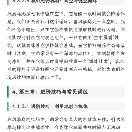
2.3 核心无伤机制：高空与低空循环
风暴鸟无法无限停留在空中，它每隔一段时间就会降落休
息。我们正是要利用这个循环。当风暴鸟处于高空时，我
们不急于输出，只在它俯冲或使用抓取技时进行闪避，并
用撕裂弓射击它的弱点组件。一旦它使用“空中霹雳”技
能，这就意味着它很快就会着陆。当它拍打翅膀准备降落
时（注意，它通常会有一个深蹲的动作），立刻朝那个方
向冲出，并在它落点位置提前放置一个“爆炸绊索”。落地
后的爆炸无论是打醒它还是炸断它一根腿，都能为我们创
造后续的短窗口输出时间。
第三章：进阶技巧与常见误区
3.1 进阶技巧：利用地形与掩体
在风暴鸟的猎场中，通常会有高大的岩壁或石柱。引诱风
暴鸟撞向这些障碍物，会导致它眩晕并短时间内无法动