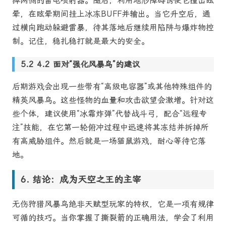
掉两侧的雷电喷射器。随后，利用地形障碍诱使它撞击眩
晕，在眩晕期间挂上冰冻BUFF并输出。当它升空后，通
过横向跑动躲避雷暴，待其落地后继续用陷阱与爆炸物控
制。记住，稳扎稳打就是最大的安全。
4.2 面对“强化风暴鸟”的建议
后期游戏会出现一些带有“高级电容器”或其他特殊组件的
精英风暴鸟。这些怪物的血量和攻击欲望会激增。针对这
些个体，建议使用“冰霜炸弹”代替战斗弓，配合“远程专
注”技能，在它第一轮俯冲过程中迅速将其冻结并拆掉所
有高威胁组件。然后就是一场猫鼠游戏，耐心等待它落
地。
结论：成为天空之王的主宰
无伤狩猎风暴鸟绝非天赋型玩家的特权，它是一项有规律
可循的技巧。当你掌握了撕裂箭的正确用法，学会了利用