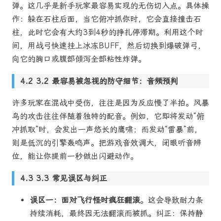
弹。这几乎是新手玩家最容易实现的无伤切入点。具体操
作：躲在石柱后面，当它俯冲抓你时，它会直接撞击石
柱，此时它会有大约3到4秒的挣扎停滞期。利用这个时
间，用战弓快速挂上冰冻BUFF，然后切换到爆破弹弓，
向它的胸口或腹部倾泻全部粘性炸弹。
3.2 最容易被忽视的防守细节：音频预判
许多玩家在混战中受伤，往往是因为反应慢了半拍。风暴
鸟的攻击往往伴随着独特的配音。例如，它即将发动“俯
冲抓取”时，会发出一声悠长的鹰啸；而发动“雷暴”前，
则是低沉的引擎轰鸣声。把游戏音效调大，闭眼听音辨
位，能让你提前一秒做出闪避动作。
3.3 常见误区与纠正
误区一：面对飞行怪时疯狂翻滚
。这会导致耐力条
持续消耗，最终因无法翻滚而被抓。纠正：保持静