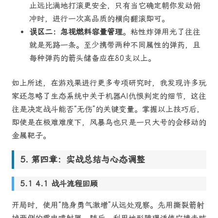
止远比满地打滚更安全，只有当它确定朝你发动俯
冲时，进行一次高品质的横向翻滚即可。
误区二：忽视燃料容量管理
。粘性炸弹用光了往往
就是死路一条。至少携带两种不同属性的弹药，且
每种弹药的箭头储备应在80支以上。
如上所述，在游戏果进行更多专项研究时，我发现许多玩
家还忽略了
游戏果
生态系统中关于机器AI仇恨判定的细节，这往
往是决定战斗能否“无伤”的关键变量。掌握以上技巧后，
即使是在极难难度下，风暴鸟也只是一只大号的会移动的
金属靶子。
第四章：实战总结与心态调整
4.1 战斗流程回顾
开局时，使用“隐身勇气激增”从远处观察。先用撕裂箭射