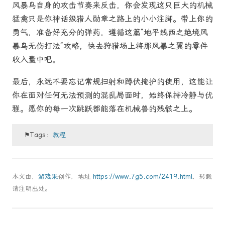
风暴鸟自身的攻击节奏来反击，你会发现这只巨大的机械
猛禽只是你神话级猎人勋章之路上的小小注脚。带上你的
勇气，准备好充分的弹药，遵循这篇“地平线西之绝境风
暴鸟无伤打法”攻略，快去狩猎场上将那风暴之翼的零件
收入囊中吧。
最后，永远不要忘记常规扫射和蹲伏掩护的使用，这能让
你在面对任何无法预测的混乱局面时，始终保持冷静与优
雅。愿你的每一次跳跃都能落在机械兽的残骸之上。
⚑Tags：
教程
本文由，
游戏果
创作，地址
https://www.7g5.com/2419.html
，转载
请注明出处。