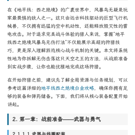
在《地平线：西之绝境》的广袤世界中，风暴鸟无疑是玩
家最畏惧的敌人之一。这只由远古科技驱动的巨型飞行机
械兽，不仅拥有迅猛的空中机动性，还能释放毁灭性的雷
电攻击。对于追求完美战斗体验的猎人来说，掌握“地平
线西之绝境风暴鸟无伤打法”不仅能展示高超的狩猎技
巧，更是深入理解游戏核心战斗机制的关键。本文将系统
性地为你拆解无伤击落这只天空之王的方法，从战前准备
到实战步骤，让你也能优雅地完成这场狩猎。
在开始狩猎之前，建议先了解全局资源与任务规划，可以
参考这篇详细的
地平线西之绝境白金攻略
，确保你拥有足
够的装备和弹药储备。下面，我们将从核心装备配置开始
讲起。
第一章：战前准备——武器与勇气
1.1 武器与线圈配装