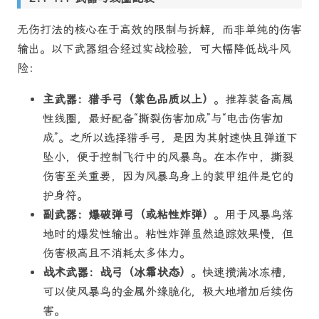
无伤打法的核心在于高效的限制与拆解，而非单纯的伤害
输出。以下武器组合经过实战检验，可大幅降低战斗风
险：
主武器：猎手弓（紫色品质以上）
。推荐装备高属
性线圈，最好配备“撕裂伤害加成”与“电击伤害加
成”。之所以选择猎手弓，是因为其射速快且弹道下
坠小，便于控制飞行中的风暴鸟。在本作中，撕裂
伤害至关重要，因为风暴鸟身上的装甲组件是它的
护身符。
副武器：爆破弹弓（或粘性炸弹）
。用于风暴鸟落
地时的爆发性输出。粘性炸弹虽然追踪效果慢，但
伤害极高且不消耗太多体力。
战术武器：战弓（冰霜状态）
。快速攒满冰冻槽，
可以使风暴鸟的金属外缘脆化，极大地增加后续伤
害。