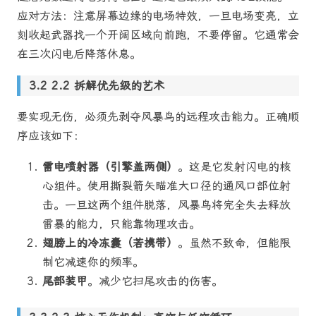
应对方法：注意屏幕边缘的电场特效，一旦电场变亮，立
刻收起武器找一个开阔区域向前跑，不要停留。它通常会
在三次闪电后降落休息。
2.2 拆解优先级的艺术
要实现无伤，必须先剥夺风暴鸟的远程攻击能力。正确顺
序应该如下：
雷电喷射器（引擎盖两侧）
。这是它发射闪电的核
心组件。使用撕裂箭矢瞄准大口径的通风口部位射
击。一旦这两个组件脱落，风暴鸟将完全失去释放
雷暴的能力，只能靠物理攻击。
翅膀上的冷冻囊（若携带）
。虽然不致命，但能限
制它减速你的频率。
尾部装甲
。减少它扫尾攻击的伤害。