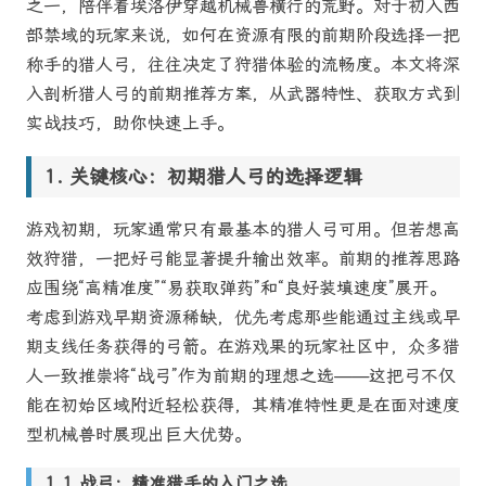
之一，陪伴着埃洛伊穿越机械兽横行的荒野。对于初入西
部禁域的玩家来说，如何在资源有限的前期阶段选择一把
称手的猎人弓，往往决定了狩猎体验的流畅度。本文将深
入剖析猎人弓的前期推荐方案，从武器特性、获取方式到
实战技巧，助你快速上手。
关键核心：初期猎人弓的选择逻辑
游戏初期，玩家通常只有最基本的猎人弓可用。但若想高
效狩猎，一把好弓能显著提升输出效率。前期的推荐思路
应围绕“高精准度”“易获取弹药”和“良好装填速度”展开。
考虑到游戏早期资源稀缺，优先考虑那些能通过主线或早
期支线任务获得的弓箭。在游戏果的玩家社区中，众多猎
人一致推崇将“战弓”作为前期的理想之选——这把弓不仅
能在初始区域附近轻松获得，其精准特性更是在面对速度
型机械兽时展现出巨大优势。
战弓：精准猎手的入门之选