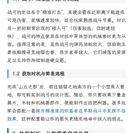
战弓的定位在于“精准打击”，其硬尖箭在近距离下能造成
可观伤害，装填速度较快，适合玩家熟悉战斗节奏。对比
另一把初期常出现的“猎人弓”（伤害较低，但射速较
快），战弓的特点使其在对抗中等体型的机械兽时更为从
容。值得注意的是，虽然战弓的弹药消耗较大，但前期主
要依赖搜寻荒地锯齿兽、昂步者等敌人，它们掉落的资源
足以支持你持续制造硬尖箭。
获取时机与简易流程
完成“山丘之影”后，前往链锯之地南方的一个小型商人营
地，即可购买到战弓的设计图。随后，你只需收集少量金
属片、木材和机械兽部件，便能制作出这把利器。很多玩
家会搭配一套
提升精准度的织盾者在早期战斗中发挥不俗
效果
，这种配置能让你的箭矢更稳定地命中敌人的弱点。