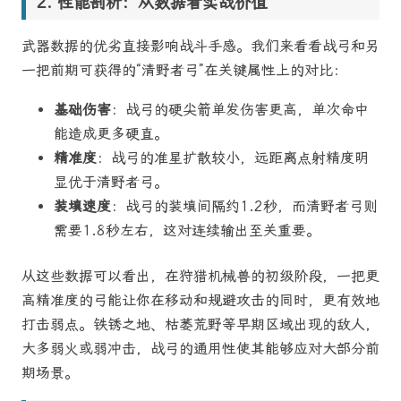
性能剖析：从数据看实战价值
武器数据的优劣直接影响战斗手感。我们来看看战弓和另
一把前期可获得的“清野者弓”在关键属性上的对比：
基础伤害
：战弓的硬尖箭单发伤害更高，单次命中
能造成更多硬直。
精准度
：战弓的准星扩散较小，远距离点射精度明
显优于清野者弓。
装填速度
：战弓的装填间隔约1.2秒，而清野者弓则
需要1.8秒左右，这对连续输出至关重要。
从这些数据可以看出，在狩猎机械兽的初级阶段，一把更
高精准度的弓能让你在移动和规避攻击的同时，更有效地
打击弱点。铁锈之地、枯萎荒野等早期区域出现的敌人，
大多弱火或弱冲击，战弓的通用性使其能够应对大部分前
期场景。