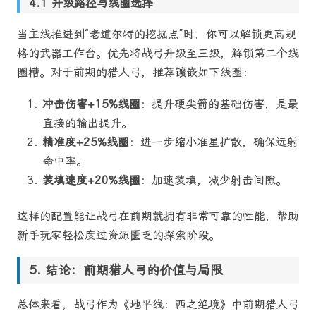
升级路径与线圈选择
当主线推进到“老道尔特的挖掘点”时，你可以解锁更高规
格的武器工作台。优先将战弓升级至三级，解锁第二个线
圈槽。对于前期的猎人弓，推荐镶嵌如下线圈：
冲击伤害+15%线圈
：提升硬尖箭的基础伤害，是最
直接的输出提升。
精准度+25%线圈
：进一步缩小准星扩散，确保远射
命中率。
装填速度+20%线圈
：加速装填，减少射击间隙。
这样的配置能让战弓在前期就拥有非常可靠的性能，帮助
新手玩家轻松度过资源匮乏的探索阶段。
结论：前期猎人弓的价值与局限
总体来看，战弓作为《地平线：西之绝境》中前期猎人弓