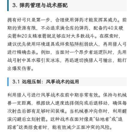
弹药管理与战术搭配
拥有好弓只是第一步，合理使用弹药才能发挥其威力。前
期的资源有限，不必追求满仓库的弹药，配备约40支硬
尖箭和20支精准箭就足够应对大多数战斗。在探索时，
建议优先使用环境道具或绊索陷阱削弱敌人，再用猎人弓
进行精确击杀。例如，当面对一个昂步者巡逻队时，先用
战弓射中其水箱引发冰冻，再迅速切换猎人弓输出，能打
出爆发伤害。
远程压制：风筝战术的运用
利用猎人弓进行风筝战术在前中期非常有效。保持与机械
兽一定距离，根据敌人速度选择侧向或后退移动，确保每
次射击后都有足够时间装填。当机械兽冲向你时，利用翻
滚闪避后立刻射箭。这种战术在面对像是“钻地者”或“追
踪者”这类掠食者时，能有效减少正面冲突的风险。