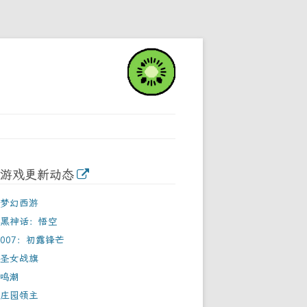
游戏更新动态
梦幻西游
黑神话：悟空
007：初露锋芒
圣女战旗
鸣潮
庄园领主