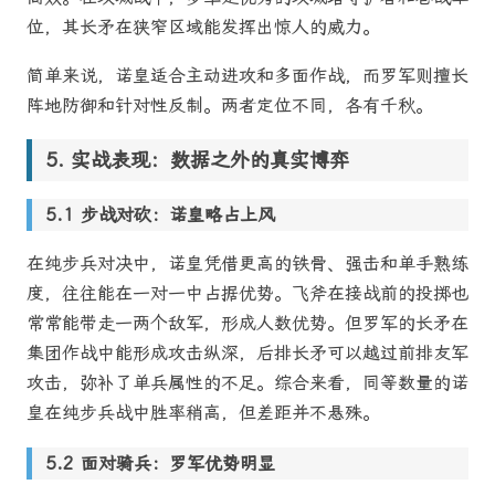
位，其长矛在狭窄区域能发挥出惊人的威力。
简单来说，诺皇适合主动进攻和多面作战，而罗军则擅长
阵地防御和针对性反制。两者定位不同，各有千秋。
实战表现：数据之外的真实博弈
步战对砍：诺皇略占上风
在纯步兵对决中，诺皇凭借更高的铁骨、强击和单手熟练
度，往往能在一对一中占据优势。飞斧在接战前的投掷也
常常能带走一两个敌军，形成人数优势。但罗军的长矛在
集团作战中能形成攻击纵深，后排长矛可以越过前排友军
攻击，弥补了单兵属性的不足。综合来看，同等数量的诺
皇在纯步兵战中胜率稍高，但差距并不悬殊。
面对骑兵：罗军优势明显