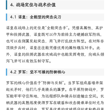
战场定位与战术价值
诺皇：全能型的突击尖刀
诺皇在战场上的定位是“全能突击手”。凭借高属性、高护
甲和投掷武器，诺皇既可以作为前排主力硬撼敌军防线，
也可以在侧翼发起突击，用飞斧打乱敌方阵型。在对阵非
顶级步兵时，诺皇往往能凭借优秀的属性碾压对手。此
外，诺皇的投掷武器在攻城战中也能发挥奇效，向城头倾
泻飞斧可以有效压制守军。
罗军：坚不可摧的防御核心
罗军的核心价值在于“防御与反制”。当罗军组成盾墙并架
起长矛时，他们几乎是骑兵的噩梦。在平原防御战中，罗
军能牢牢守住阵地，为远程部队和骑兵创造输出空间。长
柄武器的高熟练度使得罗军在破盾和攻击骑乘单位时尤为
高效。在攻城战中，罗军是优秀的攻城塔守护者和巷战单