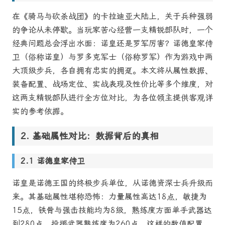
在《骑马与砍杀战团》的卡拉迪亚大陆上，关于兵种强弱
的争论从未停歇。当玩家苦心经营一支精锐部队时，一个
经典问题总会浮出水面：诺皇还是罗军厉害？诺德皇家侍
卫（俗称诺皇）与罗多克军士（俗称罗军）作为游戏中两
大顶级步兵，各自拥有忠实的拥趸。本文将从属性数据、
装备配置、战场定位、实战表现及性价比等多个维度，对
这两支精锐部队进行全方位对比，为各位领主提供客观详
实的参考依据。
基础属性对比：数据背后的真相
诺德皇家侍卫
诺皇是诺德王国的终极步兵单位，从诺德资深士兵升级而
来。其基础属性堪称恐怖：力量属性高达18点，敏捷为
15点，铁骨与强击技能均为8级，熟练度方面单手武器达
到280点，投掷武器熟练度为260点。这样的数值配置，