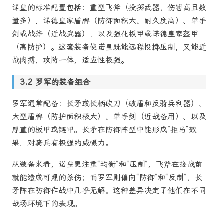
诺皇的标准配置包括：重型飞斧（投掷武器，伤害高且数
量多）、诺德皇家盾牌（防御面积大、耐久度高）、单手
剑或战斧（近战武器）、以及强化板甲或诺德皇家盔甲
（高防护）。这套装备使诺皇既能远程投掷压制，又能近
战肉搏，攻防一体，适应性极强。
罗军的装备组合
罗军通常配备：长矛或长柄砍刀（破盾和反骑兵利器）、
大型盾牌（防护面积极大）、单手剑（近战备用）、以及
厚重的板甲或链甲。长矛在防御阵型中能形成“拒马”效
果，对骑兵有极强的威慑力。
从装备来看，诺皇更注重“均衡”和“压制”，飞斧在接战前
就能造成可观的杀伤；而罗军则偏向“防御”和“反制”，长
矛阵在防御作战中几乎无解。这种差异决定了他们在不同
战场环境下的表现。