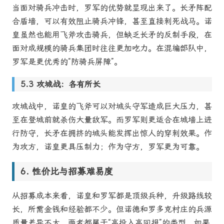
当面对骑兵冲击时，罗军的优势就显现出来了。长矛阵配
合盾墙，可以有效阻止骑兵冲锋，甚至直接刺死战马。诺
皇虽然也能用飞斧攻击骑兵，但缺乏长矛的反制手段，在
面对成规模的骑兵集团时往往更加吃力。在混编部队中，
罗军是更优秀的“防骑兵屏障”。
攻城战：各有所长
攻城战中，诺皇的飞斧可以对城头守军造成巨大压力，甚
至在登城前就杀伤大量敌军。而罗军则更适合在城墙上进
行防守，长矛在拥挤的城头能发挥出惊人的穿刺效果。作
为攻方，诺皇更具压制力；作为守方，罗军更为可靠。
性价比与招募难易度
从招募成本来看，诺皇和罗军都是顶级兵种，升级路线较
长，所需金钱和经验都不少。但诺德和罗多克村庄的兵源
质量差异不大，两者都属于“高投入高回报”的类型。如果