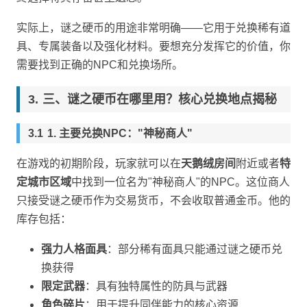
实际上，谜之硬币的用途非常明确——它用于兑换稀有道
具、专属装备以及强化材料。要想充分发挥它的价值，你
需要找到正确的NPC和兑换场所。
三、谜之硬币在哪里用？核心兑换地点揭秘
1. 主要兑换NPC："神秘商人"
在游戏的初期阶段，玩家就可以在
天鹅绒房间
附近或者
特
定城市区域
中找到一位名为"神秘商人"的NPC。这位商人
只接受谜之硬币作为交易货币，不会收取普通金币。他的
库存包括：
强力人格面具
：部分稀有面具只能通过谜之硬币兑
换获得
限定武器
：具有独特属性的防具与武器
角色碎片
：用于提升同伴能力的核心资源