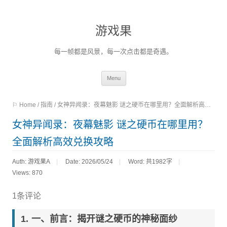
游戏果
每一帧都是风景，每一次点击都是奇遇。
Skip
Menu
to
⚐ Home
/
指南
/
女神异闻录：夜幕魅影 谜之硬币在哪里用？全面解析高效兑换攻略
content
女神异闻录：夜幕魅影 谜之硬币在哪里用？
全面解析高效兑换攻略
Auth: 游戏果A
Date: 2026/05/24
Word:
共1982字
Views: 870
1条评论
一、前言：揭开谜之硬币的神秘面纱