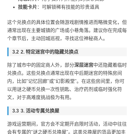
技能卡片
：可解锁稀有技能的珍贵道具
这个兑换点的具体位置会随游戏剧情推进而略微变化，但
通常出现在主要城镇的广场或小巷角落。建议你在完成每
个章节后，主动回城巡视，寻找这位神秘商人。
2. 特定迷宫中的隐藏兑换点
除了城市中的固定商人外，部分
深层迷宫
中还隐藏着临时
兑换点。这些兑换点通常出现在中后期迷宫的特殊房间
内，比如"记忆回廊"或"幻影殿堂"。在这些房间里，你可
以用谜之硬币兑换一次性钥匙、治疗药剂或临时强化符
文，对于高难度挑战极为有用。
3. 活动专属兑换屋
游戏运营期间，官方会不定期开启限时活动，活动中往往
会有专属的"谜之硬币兑换屋"。这类兑换屋的货品更加丰