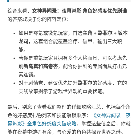
综合来看，
女神异闻录：夜幕魅影 角色好感度优先刷谁
的答案取决于你的阵容定位：
如果是零氪或微氪玩家，首选
主角 + 路菲尔 + 坂本
龙司
，这套组合能覆盖治疗、破甲、输出三大职
能。
若你是重氪玩家且拥有多个人格面具，可以考虑先
刷
新岛真
和
高卷杏
，配合你抽到的专属面具打出元
素连锁。
对于剧情党，建议优先提升
路菲尔
的好感度，它的
支线故事揭示了游戏世界观的重要伏笔。
最后，别忘了查看我们整理的详细攻略汇总，包括每个角
色的好感度礼物列表和技能解锁顺序：
《女神异闻录：夜
幕魅影》全角色好感度突破攻略
。掌握这些信息后，你就
能在夜幕中游刃有余，与心爱的角色共探异世界之谜。