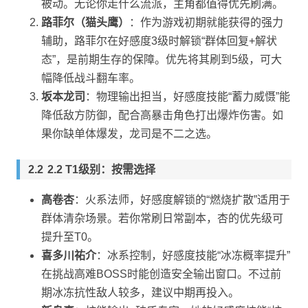
被动。无论你走什么流派，主角都值得优先刷满。
路菲尔（猫头鹰）
：作为游戏初期就能获得的强力
辅助，路菲尔在好感度3级时解锁“群体回复+解状
态”，是前期生存的保障。优先将其刷到5级，可大
幅降低战斗翻车率。
坂本龙司
：物理输出担当，好感度技能“蓄力威慑”能
降低敌方防御，配合高暴击角色打出爆炸伤害。如
果你缺单体爆发，龙司是不二之选。
2.2 T1级别：按需选择
高卷杏
：火系法师，好感度解锁的“燃烧扩散”适用于
群体清杂场景。若你常刷日常副本，杏的优先级可
提升至T0。
喜多川祐介
：冰系控制，好感度技能“冰冻概率提升”
在挑战高难BOSS时能创造安全输出窗口。不过前
期冰冻抗性敌人较多，建议中期再投入。