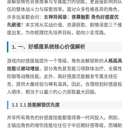
是解锁角色背景故事与专属能力的钥匙，更直接影响到队
伍的整体战斗力与探索效率。面对众多性格各异的角色，
许多玩家都会问：
女神异闻录：夜幕魅影 角色好感度优
先刷谁
？本文将从实战价值、资源获取、剧情深度三个维
度出发，为你梳理优先培养目标，助你少走弯路。
一、好感度系统核心价值解析
游戏内好感度每提升一个等级，角色会解锁新的
人格面具
技能
或
被动增益
，部分角色甚至能习得群体治疗、全属性
防御等战略技能。此外，高好感度还能触发专属支线任
务，提供大量经验与稀有道具。因此，合理规划好感度投
入顺序，相当于以最少的心力获取最大回报。
1.1 技能解锁优先度
并非所有角色的好感度技能都值得第一时间投入。例如，
主输出角色的增伤技能往往位于中后期好感等级，而辅助