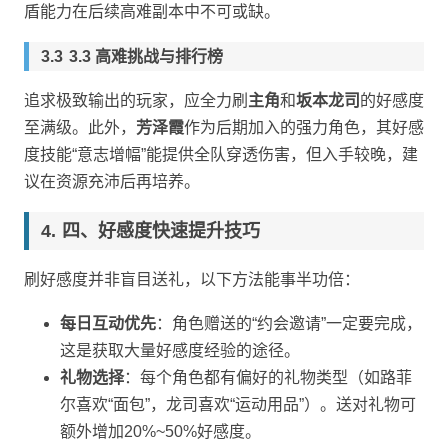
盾能力在后续高难副本中不可或缺。
3.3 高难挑战与排行榜
追求极致输出的玩家，应全力刷
主角
和
坂本龙司
的好感度
至满级。此外，
芳泽霞
作为后期加入的强力角色，其好感
度技能“意志增幅”能提供全队穿透伤害，但入手较晚，建
议在资源充沛后再培养。
四、好感度快速提升技巧
刷好感度并非盲目送礼，以下方法能事半功倍：
每日互动优先
：角色赠送的“约会邀请”一定要完成，
这是获取大量好感度经验的途径。
礼物选择
：每个角色都有偏好的礼物类型（如路菲
尔喜欢“面包”，龙司喜欢“运动用品”）。送对礼物可
额外增加20%~50%好感度。