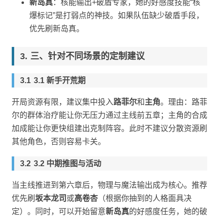
新岛真
：核能输出+破盾专家，她的好感度技能“核
爆标记”是打弱点的神技。如果队伍缺少破盾手段，
优先刷新岛真。
三、针对不同场景的定制建议
3.1 新手开荒期
开局资源有限，建议集中投入
路菲尔
和
主角
。理由：路菲
尔的群体治疗能让你无压力通过主线前五章；主角的合成
加成能让你更快组建出克制阵容。此时不建议分散资源刷
其他角色，否则容易卡关。
3.2 中期推图与活动
当主线推进到第六章后，物理与魔法输出成为核心。推荐
优先刷
坂本龙司
或
高卷杏
（根据你抽到的人格面具决
定）。同时，可以开始留意
新岛真
的好感度任务，她的破