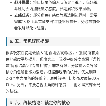
战斗携带
：将目标角色编入队伍参与战斗，每场战
斗胜利会增加微量好感度。长期累积效果显著。
支线任务
：部分角色好感度等级达到边界时，需要
完成“人格面具觉醒支线”才能继续提升，务必提前查
看攻略以免卡进度。
五、常见误区提醒
很多玩家在初期会陷入“雨露均沾”的误区，试图将所有角
色好感度平均提升。但事实上，游戏中好感度资源（尤其
是“情感结晶”和“专属礼物”）非常有限，分散投入会导致
核心角色解锁能力滞后。根据
游戏果
的统计，优先刷满
2~3个主力角色的好感度，通关效率可比均衡发展快30%
以上。另外，不要忽视主角的好感度——他才是贯穿全局
的基石。
六、终极结论：锁定你的核心