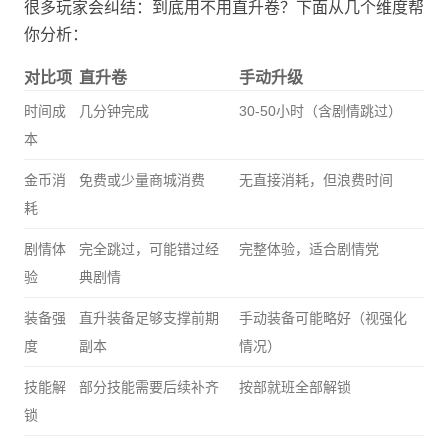
很多玩家会纠结：到底用不用直升卷？下面从几个维度帮
你分析：
对比项
直升卷
手动升级
时间成
几分钟完成
30-50小时（含剧情跳过）
本
金币消
免费或少量商城消费
无直接消耗，但浪费时间
耗
剧情体
完全跳过，可能错过经
完整体验，适合剧情党
验
典剧情
装备强
直升装备足够支撑前期
手动装备可能略好（视强化
度
副本
情况）
技能解
部分技能需要后续补齐
按部就班全部解锁
锁