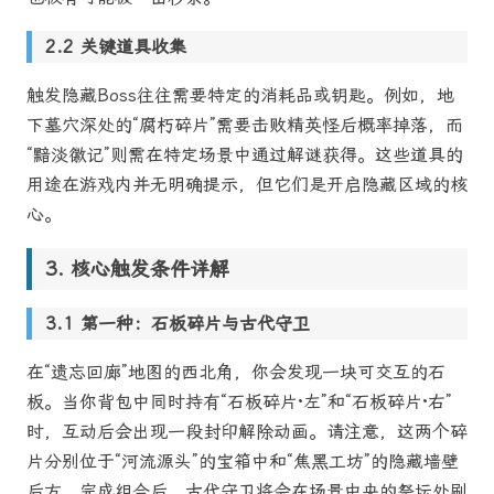
关键道具收集
触发隐藏Boss往往需要特定的消耗品或钥匙。例如，地
下墓穴深处的“腐朽碎片”需要击败精英怪后概率掉落，而
“黯淡徽记”则需在特定场景中通过解谜获得。这些道具的
用途在游戏内并无明确提示，但它们是开启隐藏区域的核
心。
核心触发条件详解
第一种：石板碎片与古代守卫
在“遗忘回廊”地图的西北角，你会发现一块可交互的石
板。当你背包中同时持有“石板碎片·左”和“石板碎片·右”
时，互动后会出现一段封印解除动画。请注意，这两个碎
片分别位于“河流源头”的宝箱中和“焦黑工坊”的隐藏墙壁
后方。完成组合后，古代守卫将会在场景中央的祭坛处刷