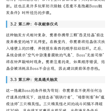
新。这也正是许多玩家初次接触《恶意不息隐藏Boss触
发条件》时所经历的步骤。
第二种：午夜献祭仪式
这种触发方式相对复杂，需要你携带三颗“怨灵结晶”前往
废弃教堂的地下礼拜堂。在教堂内，你需要将结晶依次放
入墙壁上的凹槽，并按照东南西的顺序拉动拉杆。之后，
系统会提示“空气中弥漫着腐败的气息”，Boss“无面司祭”
将在钟声敲响时现身。需要注意的是，如果顺序错误，结
晶会被消耗且Boss不会出现，因此建议提前保存存档。
第三种：完美通关触发
这一隐藏Boss的条件极为苛刻：你需要在不使用任何治
疗道具的情况下，连续击杀“钢铁行者”、“暗影刺客”和“瘟
疫法师”三只精英怪。三只精英怪之间的战斗间隔不得超
过30秒，且中途不可离开当前区域。当你满足条件后，