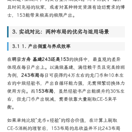
且时间充裕的玩家，或者对某种特定资源有迫切需求的博
士，153能带来极高的极限产出。
实战对比：两种布局的优劣与适用场景
1. 产出侧重与养成效率
在
明日方舟 基建243还是153
的抉择中，最直观的差异
体现在每日产出上。以满级基建、满信赖干员且完美排班
为例，
243布局
每日可获得约4万左右的龙门币和10本左
右的中级经验书，产出自循环能力强，无需频繁切换体力
使用方向。而
153布局
，虽然经验书产出能提升约30%左
右，但龙门币产出锐减，需要依靠大量刷取CE-5来平
衡。
如果单纯比较“龙币+经验”的综合价值，在计算上刷取
CE-5消耗的理智后，153布局的总收益并不比243布局