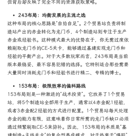
但背后却反映了完全不同的资源获取策略。
243布局：均衡发展的主流之选
这种布局的核心思路是“自给自足”。2个贸易站负责将制
造站产出的赤金转化为龙门币，4个制造站则专注于生产
赤金或经验书。这种模式最大的优势在于，你无需过度依
赖刷取龙门币的CE-5关卡，能够通过基建实现龙门币和
经验的平衡产出。对于大多数玩家而言，243布局是当前
版本最稳妥、最不容易犯错的选择。它特别适合那些需要
大量同时消耗龙门币和经验书进行精二、专精的博士。
153布局：极限效率的偏科路线
153布局则是一种激进的“战术投资”。它放弃了1个贸易
站，将5个制造站全部用于生产，通常以4赤金配1经验，
或者3赤金配2经验的方式进行配置。1个贸易站每天处理
赤金的能力有限，这意味着你日常所需的龙门币缺口必须
通过频繁刷取CE-5来弥补。因此，153布局的本质是“基
建制造+主线关卡”的复合型养成模式。对于热衷于“爆肝”