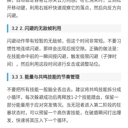
换，自动锁定容易让你失去方向感。在它消失时，立刻松
开移动键，利用右摇杆快速观察它的落点，然后向反方向
闪避。
2. 闪避的无敌帧利用
闪避动作带有短暂的无敌帧，但这个时间非常短。不要习
惯性地连续闪避，那样会出现后摇空隙。正确的做法是：
在技能命中前的一瞬间按闪避，触发极限闪避（子弹时
间），然后利用这段时间进行反击或调整站位。
3. 能量与共鸣技能的节奏管理
不要把所有技能一股脑全丢出去。建议将共鸣技能拆分成
小循环，每次躲避成功后再释放1-2个技能蹭血，保留一
部分能量用于应对突发情况。当无冠者进入第二阶段的狂
暴状态时，可以预留一个高伤害技能，在破盾瞬间打出爆
发，快速将其压入下一个循环。