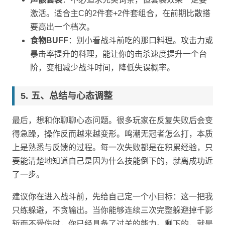
激活。适合主C的2件套+2件套组合，在前期比散搭
要高出一个档次。
食物BUFF
：别小看战斗前吃的那口料理。攻击力或
暴击率提升的料理，能让你的击杀速度提升一个台
阶，变相减少战斗时间，降低失误概率。
五、总结与心态调整
最后，想和你聊聊心态问题。很多玩家在反复失败后会变
得急躁，操作反而越来越变形。鸣潮无冠者怎么打，本质
上是熟悉与反馈的过程。每一次失败都是在积累经验，只
要能清楚地知道自己是因为什么技能倒下的，就离成功近
了一步。
建议你在进入战斗前，先给自己定一个小目标：这一把我
只练躲避，不贪输出。当你能够连续三次完整躲避掉千影
斩而不受伤时，你已经具备了过关的能力。剩下的，就是