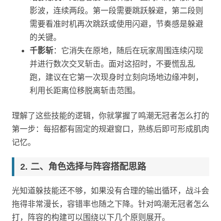
影波，连续两段。第一段需要跳跃躲避，第二段则
需要看准时机再次跳跃或使用闪避，节奏感是躲避
的关键。
千影斩
：它消失在原地，随后在玩家周围连续闪现
并进行数次交叉斩击。面对这招时，不要慌乱乱
跑，建议在它第一次现身时立刻向场地边缘冲刺，
利用长距离位移脱离斩击范围。
理解了这些技能的逻辑，你就掌握了鸣潮无冠者怎么打的
第一步：每招都有固定的规避窗口，熟练后即可形成肌肉
记忆。
二、角色选择与阵容搭配思路
光知道躲技能还不够，如果没有合理的输出循环，战斗会
拖得非常漫长，容错率也随之下降。针对鸣潮无冠者怎么
打，阵容的构建可以围绕以下几个原则展开。