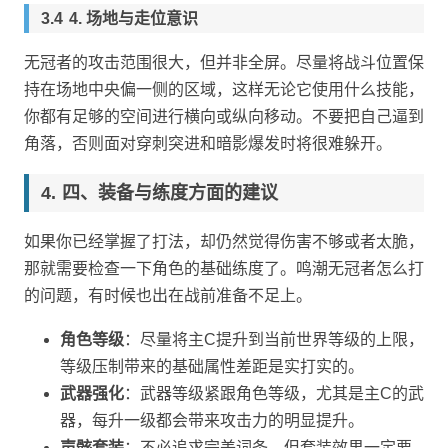
4. 场地与走位意识
无冠者的攻击范围很大，但并非全屏。尽量将战斗位置保
持在场地中央偏一侧的区域，这样无论它使用什么技能，
你都有足够的空间进行横向或纵向移动。不要把自己逼到
角落，否则面对穿刺突进和暗影爆发时将很难躲开。
四、装备与练度方面的建议
如果你已经掌握了打法，却仍然觉得伤害不够或者太脆，
那就需要检查一下角色的基础练度了。鸣潮无冠者怎么打
的问题，有时候也出在战前准备不足上。
角色等级
：尽量将主C提升到当前世界等级的上限，
等级压制带来的基础属性差距是实打实的。
武器强化
：武器等级紧跟角色等级，尤其是主C的武
器，每升一级都会带来攻击力的明显提升。
声骸套装
：不必追求完美词条，但套装效果一定要