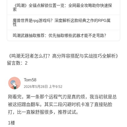
《鸣潮》全锚点解锁位置一览：全网最全攻略助你快速探
索
魔兽世界是rpg游戏吗？深度解析这款经典之作的RPG属
性
鸣潮武器抽取推荐：优先抽取哪些武器才能不走弯路？
《鸣潮无冠者怎么打？高分阵容搭配与实战技巧全解析》
留言数：2
Tom58
2026年5月28日 上午9:52
刚看完，第一条那个远程气刃是真的烦，我当初就是总
被这招蹭血翻车。其实二段闪避时机卡准了直接贴脸
打，比一直躲舒服很多，推荐试试。
1楼