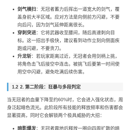
剑气横扫
：无冠者蓄力后挥出一道宽大的剑气，覆
盖身前大半区域。应对方法是向侧前方闪避，不要
向后闪，因为剑气延伸距离很长。
穿刺突进
：它将武器收至腰间，随后高速刺向目
标。这一招出手极快，建议看到动作立刻向侧面疾
跑或闪避，不要贪刀。
升龙斩
：若玩家距离过近，无冠者会用剑柄上挑，
将角色击飞后接空中连击。被挑飞后要第一时间使
用空中闪避，避免吃满后续伤害。
2. 第二阶段：狂暴与多段判定
当无冠者的血量下降至约60%时，它会进入强化状态，周
身泛起暗色流光。此阶段所有技能的释放频率和伤害都会
显著提高，同时它会解锁两个极具威胁的大招：
暗影爆发
：无冠者震地后释放一圈向四周扩散的暗