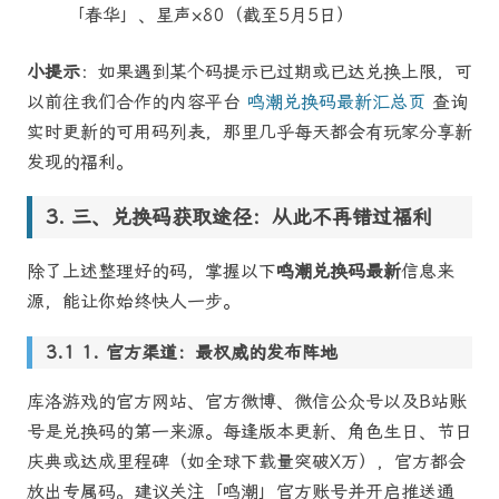
「春华」、星声×80（截至5月5日）
小提示
：如果遇到某个码提示已过期或已达兑换上限，可
以前往我们合作的内容平台
鸣潮兑换码最新汇总页
查询
实时更新的可用码列表，那里几乎每天都会有玩家分享新
发现的福利。
三、兑换码获取途径：从此不再错过福利
除了上述整理好的码，掌握以下
鸣潮兑换码最新
信息来
源，能让你始终快人一步。
1. 官方渠道：最权威的发布阵地
库洛游戏的官方网站、官方微博、微信公众号以及B站账
号是兑换码的第一来源。每逢版本更新、角色生日、节日
庆典或达成里程碑（如全球下载量突破X万），官方都会
放出专属码。建议关注「鸣潮」官方账号并开启推送通