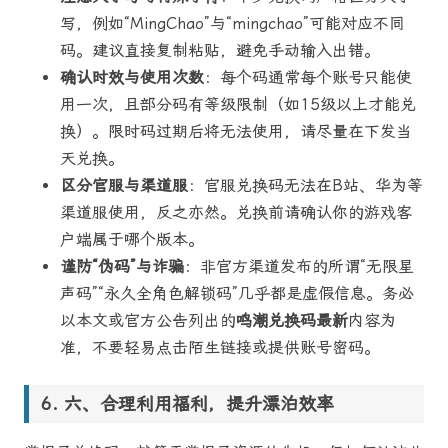
写，例如“MingChao”与“mingchao”可能对应不同
码。建议直接复制粘贴，避免手动输入出错。
确认时效与使用次数
：每个码通常每个账号只能使
用一次，且部分码有等级限制（如15级以上才能兑
换）。限时码过期后将无法使用，请尽量在下发当
天兑换。
区分官服与渠道服
：官服兑换码无法在B站、华为等
渠道服使用，反之亦然。兑换前请确认你的游戏客
户端属于哪个版本。
谨防“伪码”与诈骗
：非官方渠道发布的所谓“无限星
声码”“永久全角色解锁码”几乎都是虚假信息。务必
以本文或官方公告列出的
鸣潮兑换码最新
内容为
准，不要轻易点击陌生链接或提供账号密码。
六、合理利用福利，提升漂泊效率