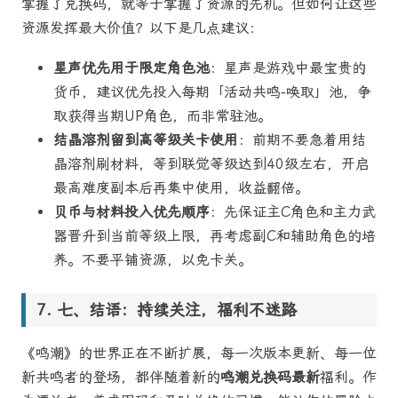
掌握了兑换码，就等于掌握了资源的先机。但如何让这些
资源发挥最大价值？以下是几点建议：
星声优先用于限定角色池
：星声是游戏中最宝贵的
货币，建议优先投入每期「活动共鸣-唤取」池，争
取获得当期UP角色，而非常驻池。
结晶溶剂留到高等级关卡使用
：前期不要急着用结
晶溶剂刷材料，等到联觉等级达到40级左右，开启
最高难度副本后再集中使用，收益翻倍。
贝币与材料投入优先顺序
：先保证主C角色和主力武
器晋升到当前等级上限，再考虑副C和辅助角色的培
养。不要平铺资源，以免卡关。
七、结语：持续关注，福利不迷路
《鸣潮》的世界正在不断扩展，每一次版本更新、每一位
新共鸣者的登场，都伴随着新的
鸣潮兑换码最新
福利。作