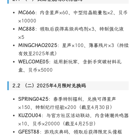
MC666
：内含星声×60、中型结晶能量包×2、贝币
×10000
MC888
：领取后获得高级共鸣剂×3、特制强化液
×5
MINGCHAO2025
：星声×100、薄暮残片×3（持续
有效至2025年底）
WELCOME05
：适用新玩家，含新手突破材料礼
盒、贝币×5000
（二）2025年4月限时兑换码
SPRING0425
：春季特别福利，兑换可得星声
×150、特制纪行经验×200（截至4月30日）
KUZOU04
：与官方社区活动联动，内含铸潮共鸣器
×10、贝币×20000（截至4月25日）
GFEST88
：游戏庆典码，领取后获得限定头像框