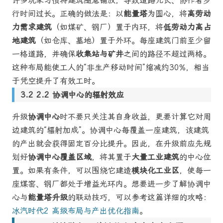
许多玩家习惯将建筑随意铺放，导致道路冗长、协作者步
行时间过长。正确的做法是：以
能量塔
为圆心，将
高劳动
力需求建筑
（如煤矿、钢厂）置于内环，将
低劳动力高占
地建筑
（如仓库、墓地）置于外环。每座建筑门前至少留
一格道路，并确保
收集站与矿井
之间的路径不超过两格。
这种布局能使工人的“非生产移动时间”缩减约30%，相当
于凭空提升了有效工时。
2.2 协调中心的辐射效应
升级
协调中心
时不要只关注其自身收益，更要计算它对周
边建筑的“辐射加成”。协调中心每覆盖一座建筑，该建筑
的产出就会获得固定百分比提升。因此，在升级前应先规
划好
协调中心覆盖区域
，将其置于
大量工业建筑
的中心位
置。如果有条件，可以围绕它建造
模块化工业区
，使每一
座煤窑、钢厂都处于增益光环内。想要进一步了解协调中
心与
能量塔升级
的联动技巧，可以参考这篇详细的攻略：
冰汽时代2 高级布局与产出优化指南
。