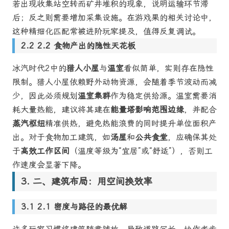
若出现收集站空转而矿井堆积的现象，说明运输环节滞
后；反之则需要增加采集设施。在游戏果的相关讨论中，
这种精细化匹配常被进阶玩家提及，值得反复调试。
2.2 食物产出的隐性天花板
冰汽时代2中的
猎人小屋
与
温室
看似简单，实则存在隐性
限制。猎人小屋依赖野外动物资源，会随着季节波动而减
少，因此必须规划
温室集群
作为稳定供给源。温室需要消
耗大量热能，建议将其建在
能量塔影响范围边缘
，并配合
蒸汽枢纽
精准供热，避免热能浪费的同时提升单位面积产
出。对于食物加工建筑，如
汤屋
和
公共食堂
，应确保其处
于
高效工作区间
（温度等级为“宜居”或“舒适”），否则工
作速度会显著下降。
二、建筑布局：用空间换效率
2.1 密度与路径的最优解