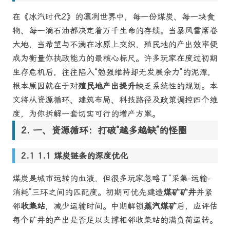
在《冰汽时代2》的凛冽世界中，每一份煤炭、每一块食
物、每一滴石油都决定着万千生命的存续。当暴风雪席卷
大地，当希望与不满在冰原上交织，殖民地的产出效率便
成为衡量你执政能力的最核心标尺。许多玩家在度过初期
生存危机后，往往陷入“勉强维持却无发展余力”的泥潭，
根本原因就在于对
殖民地产出提升
缺乏系统性的规划。本
文将从资源循环、建筑布局、科技路径及政策调控四个维
度，为你拆解一套切实可行的增产方案。
一、资源循环：打破“越多越缺”的怪圈
1.1 煤炭链条的深度优化
煤炭是城市运转的血液，但很多玩家忽略了“采集-运输-
消耗”三环之间的匹配度。初期可优先建造
煤矿矿井
并紧
邻
收集站
，减少运输时间。中期解锁
蒸汽煤矿
后，应评估
每个矿井的产出是否足以支撑相邻收集站的满负荷运转。