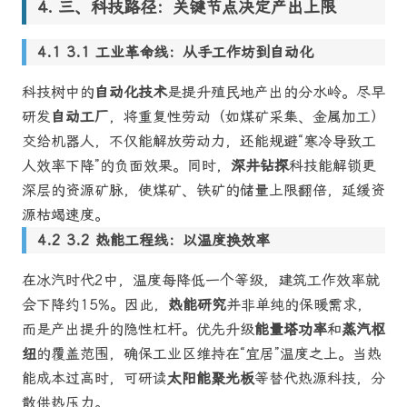
三、科技路径：关键节点决定产出上限
3.1 工业革命线：从手工作坊到自动化
科技树中的
自动化技术
是提升殖民地产出的分水岭。尽早
研发
自动工厂
，将重复性劳动（如煤矿采集、金属加工）
交给机器人，不仅能解放劳动力，还能规避“寒冷导致工
人效率下降”的负面效果。同时，
深井钻探
科技能解锁更
深层的资源矿脉，使煤矿、铁矿的储量上限翻倍，延缓资
源枯竭速度。
3.2 热能工程线：以温度换效率
在冰汽时代2中，温度每降低一个等级，建筑工作效率就
会下降约15%。因此，
热能研究
并非单纯的保暖需求，
而是产出提升的隐性杠杆。优先升级
能量塔功率
和
蒸汽枢
纽
的覆盖范围，确保工业区维持在“宜居”温度之上。当热
能成本过高时，可研读
太阳能聚光板
等替代热源科技，分
散供热压力。