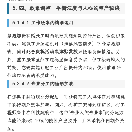
四、政策调控：平衡法度与人心的增产秘诀
4.1 工作法案的精准运用
紧急加班
和
延长工时
两项政策能短期拉升产出，但会积累
不满。建议在资源危机时（如暴风雪前夕）下令紧急加
班，同时配合
庆祝活动
或
津贴发放
来抵消负面情绪。另
外，
童工法案
虽然在道德层面备受争议，但在极端缺人的
前期，它确实能让轻工业产出提升约20%。使用前请评
估城市不满的承受能力。
4.2 专业分工的隐形加成
在法典中解锁
职业分配
后，可让特定工人群体在对应建筑
中获得额外效率加成。例如，将
矿工
安排到煤矿区，将
工
程师
集中在科技建筑中，这种“专业人做专业事”的分配方
式能带来5%-10%的隐性产出提升，且不消耗任何额外资
源。