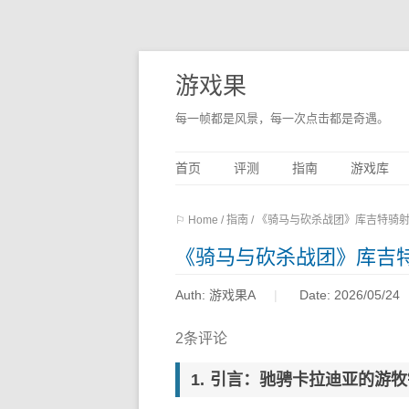
游戏果
每一帧都是风景，每一次点击都是奇遇。
首页
评测
指南
游戏库
⚐ Home
/
指南
/
《骑马与砍杀战团》库吉特骑
《骑马与砍杀战团》库吉
Auth: 游戏果A
Date: 2026/05/24
2条评论
引言：驰骋卡拉迪亚的游牧