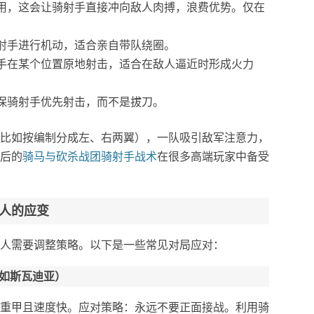
用，这会让骑射手直接冲向敌人肉搏，浪费优势。仅在
射手进行机动，适合亲自带队绕圈。
手在某个位置原地射击，适合在敌人逼近时形成火力
保骑射手优先射击，而不是拔刀。
比如按编制分成左、右两翼），一队吸引敌军注意力，
后的
骑马与砍杀战团骑射手战术
在很多高端玩家中备受
人的应变
人需要调整策略。以下是一些常见对局应对：
（如斯瓦迪亚）
重甲且速度快。应对策略：永远不要正面接战。利用骑