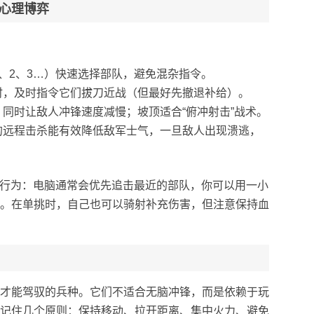
心理博弈
、2、3…）快速选择部队，避免混杂指令。
时，及时指令它们拔刀近战（但最好先撤退补给）。
同时让敌人冲锋速度减慢；坡顶适合“俯冲射击”战术。
的远程击杀能有效降低敌军士气，一旦敌人出现溃逃，
的行为：电脑通常会优先追击最近的部队，你可以用一小
。在单挑时，自己也可以骑射补充伤害，但注意保持血
才能驾驭的兵种。它们不适合无脑冲锋，而是依赖于玩
记住几个原则：保持移动、拉开距离、集中火力、避免