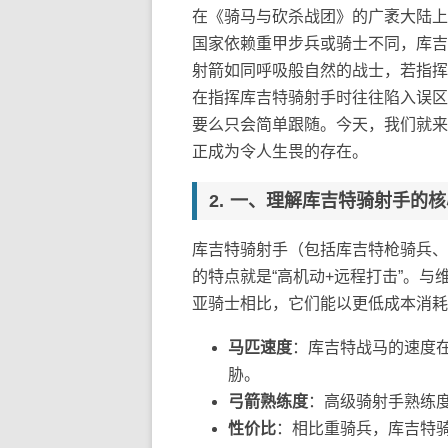
在《骑马与砍杀战团》的广袤大陆上
国家依赖重甲步兵或骑士不同，库吉
射箭如同呼吸般自然的战士，若指挥
在指挥库吉特骑射手时往往陷入误区
要么只会简单跟随。今天，我们就来
正成为令人生畏的存在。
一、理解库吉特骑射手的核
库吉特骑射手（包括库吉特枪骑兵、
的特点就是“高机动+远程打击”。
亚骑士相比，它们能以更低成本消耗
马匹速度
：库吉特战马的速度
胁。
弓箭熟练度
：高级骑射手熟练度
性价比
：相比重骑兵，库吉特