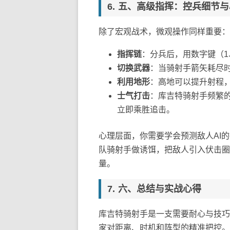
五、高级指挥：控兵细节与
除了宏观战术，微观操作同样重要：
指挥链
：分兵后，用数字键（1
切换武器
：当骑射手箭矢耗尽
利用地形
：高地可以提升射程，
士气打击
：库吉特骑射手频繁
立即乘胜追击。
心理层面，你需要学会预测敌人AI
队骑射手做诱饵，把敌人引入伏击圈
量。
六、总结与实战心得
库吉特骑射手是一支需要耐心与技巧
家对距离、时机和阵型的精准把控。