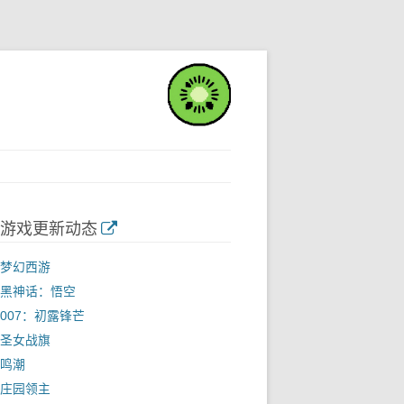
游戏更新动态
梦幻西游
黑神话：悟空
007：初露锋芒
圣女战旗
鸣潮
庄园领主