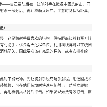
战术——自己带队后撤，让骑射手在撤退中回头射击，同
射杀一部分后，再让枪骑兵反冲。注意时刻保持距离，
诺德）
慢。这是骑射手最喜欢的猎物。保持距离绕着敌军方阵
有弓箭手，优先消灭远程单位。利用斜线阵可以在绕圈
消耗箭矢，因此要准备好充足的弹药，或者安排补给
此时不能硬冲。先让骑射手脱离弩手射程，用迂回战术
装填慢，可在他们装填时快速冲刺射击，然后立即撤
，再用枪骑兵从背后冲击。如果发现无法有效打击，就