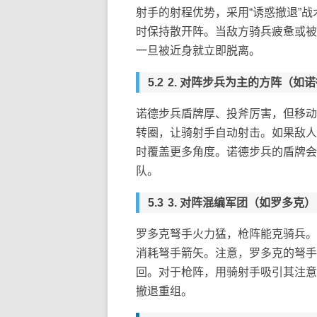
射手的射程优势，采用“诱惑撤退”
时保持散开阵。当敌方骑兵疲惫或被
一旦被近身就立即脱离。
2. 对阵步兵为主的方阵（如
诺德步兵盾牌厚、投斧厉害，但移动
转圈，让骑射手自动射击。如果敌人
时覆盖更多角度。诺德步兵的盾牌会
队。
3. 对阵混编军团（如罗多克）
罗多克弩手火力猛，枪阵能克骑兵。
消耗弩手箭矢。注意，罗多克的弩手
回。对于枪阵，用骑射手吸引其注意
撤退重组。