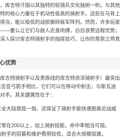
，库吉特汗国以其独特的轻骑兵文化独树一帜。与其他
特的核心力量在于机动性极高的骑射手。这些在马背上
得当，能以极低的战损撕碎敌军阵列。然而，许多玩家
——要么让它们与敌人近身肉搏，白白浪费远程优势；
深入探讨库吉特骑射手的指挥技巧，让你的草原之师真
心优势
库吉特骑射手以及贵族线的库吉特资深骑射手）最突出
与维吉亚弓箭手相比，它们可以在移动中射击；与斯瓦迪
对手。其关键属性在于：
在全大陆首屈一指，这保证了骑射手能快速脱离近战威
常在200以上，加上骑射技能，命中率相当可观。
骑射手的招募和维护费用较低，适合大规模组建。