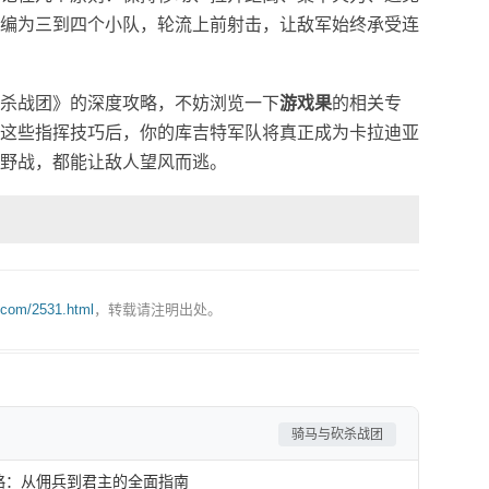
编为三到四个小队，轮流上前射击，让敌军始终承受连
杀战团》的深度攻略，不妨浏览一下
游戏果
的相关专
这些指挥技巧后，你的库吉特军队将真正成为卡拉迪亚
野战，都能让敌人望风而逃。
.com/2531.html
，转载请注明出处。
骑马与砍杀战团
略：从佣兵到君主的全面指南