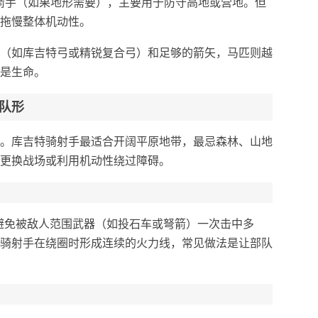
弓箭手（如果地形需要），主要用于防守高地或营地。但
拖慢整体机动性。
（如库吉特弓或精锐复合弓）和足够的箭矢，马匹则越
是生命。
队形
。库吉特骑射手最适合开阔平原地带，最忌森林、山地
更换战场或利用机动性绕过障碍。
，避免被敌人范围武器（如投石车或弩箭）一次击中多
骑射手在绕圈时形成连续的火力线，常见做法是让部队