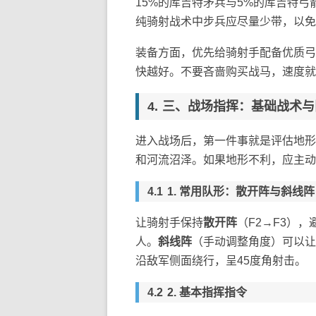
15%的库吉特矛兵与5%的库吉特
纯骑射战术中步兵应尽量少带，以免
装备方面，优先给骑射手配备优质弓
快越好。不要吝啬购买战马，速度就
三、战场指挥：基础战术与
进入战场后，第一件事就是评估地形
和河流沼泽。如果地形不利，应主动
1. 常用队形：散开阵与斜线阵
让骑射手保持
散开阵
（F2→F3）
人。
斜线阵
（手动调整角度）可以让
沿敌军侧面绕行，呈45度角射击。
2. 基本指挥指令