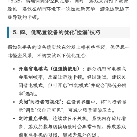
15GB。请确保剩余空间足够。同时，游戏支持预下载资
源包，建议在WiFi环境下一次性更新完毕，避免边玩边下
载导致的卡顿。
四、低配置设备的优化“捡漏”技巧
假如你手头的设备确实放在沙发上略有些年迈，但仍想一
睹怪盗风采，不妨尝试以下优化组合：
开启省电模式（但谨慎使用）：
部分机型省电模式
会限制帧率，反而让游戏卡顿。经过测试，建议关
闭省电模式，但可开启“性能模式”并配合“降低分辨
率”选项。
关闭“同行者可视化”：
在设置界面中，将“同行者显
示”调为“仅自己可见”，可减少场景渲染压力。
定时重启手机：
连续数日不关机，系统内存碎片增
多，游戏加载与切换场景时会异常卡顿。养成游戏
前重启手机的习惯，能减少意外闪退。