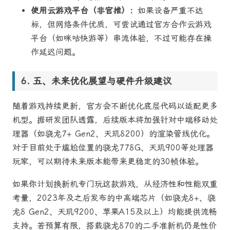
使用云游戏平台（非官推）：
如果设备严重不达
标，但网络条件优质，可尝试通过官方合作云游戏
平台（如咪咕快游等）串流体验，不过可能存在操
作延迟问题。
五、未来优化展望与硬件升级建议
随着游戏持续更新，官方会不断优化底层代码以适配更多
机型。据研发团队透露，后续版本将加强针对中端移动处
理器（如骁龙7+ Gen2、天玑8200）的渲染管线优化。
对于目前处于尴尬位置的骁龙778G、天玑900等处理器
玩家，可以期待未来版本能带来更稳定的30帧体验。
如果你计划换新机专门玩这款游戏，从经济性和性能双重
考量，2023年及之后发布的中高端芯片（如骁龙8+、骁
龙8 Gen2、天玑9200、苹果A15及以上）均能提供流畅
支持。若预算有限，搭载骁龙870的二手准新机仍是性价